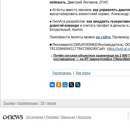
избежать
. Дмитрий Легчиков, 2ГИС
● AI-боты вместо звонков:
как управлять диало
масштабировать клиентский сервис. Александр
● GenAI в разработке:
как внедрять генератив
дорогой команде
и считать профит в деньгах и 
Бездольный, Axenix
Приобрести билеты можно
на сайте.
Промокод 
■
Реклама
erid:2W5zFGf3MKE
Рекламодатель:
ОО
7813286694/1177847289290
Сайт:
https://just-ai.
Почём сегодня объектное хранилище на 2 000 
поставщиков ― на ИТ-маркетплейсе CNewsMar
Распечатать
Для блога
Техника
Конференции
ТВ
Архив
Об издании
Реклама
Вакансии
Контакты