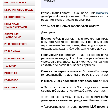
Москва
РОССИЙСКОЕ ПО
NETAPP: НОВОЕ В СХД
Второй шанс попасть на конференцию
Convers
декабря в Москве (и онлайн!). Очищенные от ш
БЕЗОПАСНОСТЬ
решения, экспертиза из первых рук.
ЦИФРОВАЯ
Что будет на Conversations этой зимой?
ТРАНСФОРМАЦИЯ
Два трека:
ОБЛАЧНЫЕ
ТЕХНОЛОГИИ
Бизнес-кейсы и рынок
— для тех, кто принима
внедряет AI в бизнес-процессы. Прогнозы и ана
ИТ В ГОССЕКТОРЕ
отраслевыми бенчмарками, AI-культура и транс
отраслевых задач и бэк-офиса и многое другое.
ИТ В БАНКАХ
Продукты и технологии
— для тех, кто разраб
решения, от кода до UX. Практика разработки A
ИТ В ТОРГОВЛЕ
vibe coding в бизнесе, LLM и корпоративная и
создания AI-native и AI-based сервисов.
ТЕЛЕКОМ
Свежая экспертиза и кейсы:
больше 40 спикер
ИНТЕРНЕТ
генеративный AI и достигают результатов на ур
ИТ-БИЗНЕС
И много-много полезных докладов. Среди них
● От «что-то к чаю» до +N% к продажам:
строим
РЕЙТИНГИ
сервис в Самокате
. Арнольд Сааков, ecom.tech
● Lean-подход ВкусВилла к AI-инновациям:
кейс
для оценки свежести продуктов
. Полина Муля
● Автоматизация на грани:
почему LLM-проекты