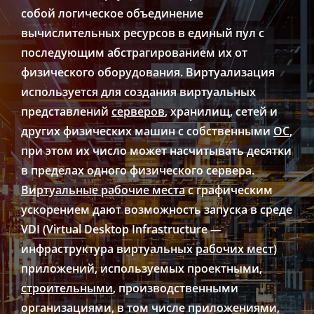
собой логическое объединение
вычислительных ресурсов в единый пул с
последующим абстрагированием их от
физического оборудования. Виртуализация
используется для создания виртуальных
представлений
серверов
, хранилищ, сетей и
других физических машин с собственными
ОС
,
при этом их число может насчитывать десятки
в пределах одного физического сервера.
Виртуальные рабочие места
с графическим
ускорением дают возможность запуска в среде
VDI (Virtual Desktop Infrastructure —
инфраструктура виртуальных
рабочих мест
)
приложений, используемых проектными,
строительными
, производственными
организациями, в том числе приложениями,