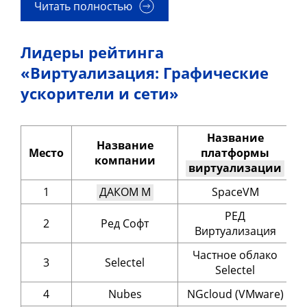
Читать полностью
Лидеры рейтинга
«Виртуализация: Графические
ускорители и сети»
Название
Название
Место
платформы
компании
б
виртуализации
1
ДАКОМ М
SpaceVM
РЕД
2
Ред Софт
Виртуализация
Частное облако
3
Selectel
Selectel
4
Nubes
NGcloud (VMware)