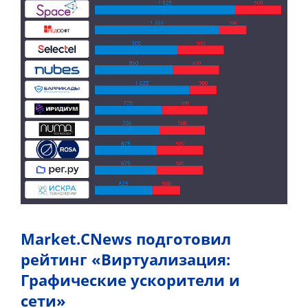
Market.CNews подготовил
рейтинг «Виртуализация:
Графические ускорители и
сети»