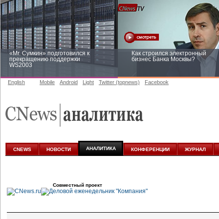
«Mr. Сумкин» подготовился к
Как строился электронный
прекращению поддержки
бизнес Банка Москвы?
WS2003
English
Mobile
Android
Light
Twitter (topnews)
Facebook
Заоблачная оптимизация: как
Рейтинг CNewsInfrastructure 20
Faberlic изменил подход к
приглашаем участвовать
аналитике
АНАЛИТИКА
CNEWS
НОВОСТИ
КОНФЕРЕНЦИИ
ЖУРНАЛ
Совместный проект