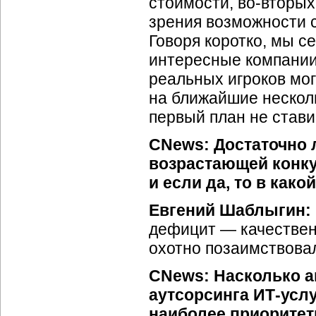
стоимости,
во-вторых
зрения возможности с
Говоря коротко, мы с
интересные компании,
реальных игроков мог
на ближайшие несколь
первый план не стави
CNews: Достаточно 
возрастающей конк
и если да, то в как
Евгений Шаблыгин:
дефицит — качественн
охотно позаимствова
CNews: Насколько а
аутсорсинга
ИТ-усл
наиболее приоритет