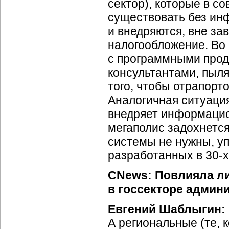
сектор), которые в 
существовать без ин
и внедряются, вне зав
налогообложение. Во
с программными прод
консультантами, пыл
того, чтобы отрапорто
Аналогичная ситуация
внедряет информацио
мегаполис задохнетс
системы не нужны, уп
разработанных в
30-х
CNews: Повлияла л
в госсекторе админ
Евгений Шаблыгин:
А региональные (те, 