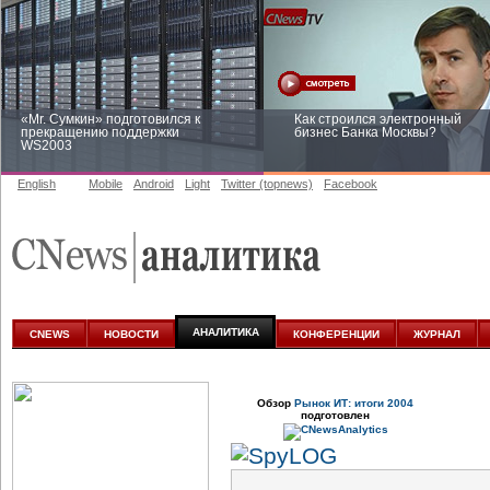
«Mr. Сумкин» подготовился к
Как строился электронный
прекращению поддержки
бизнес Банка Москвы?
WS2003
English
Mobile
Android
Light
Twitter (topnews)
Facebook
Заоблачная оптимизация: как
Рейтинг CNewsInfrastructure 20
Faberlic изменил подход к
приглашаем участвовать
аналитике
АНАЛИТИКА
CNEWS
НОВОСТИ
КОНФЕРЕНЦИИ
ЖУРНАЛ
Обзор
Рынок ИТ: итоги 2004
подготовлен