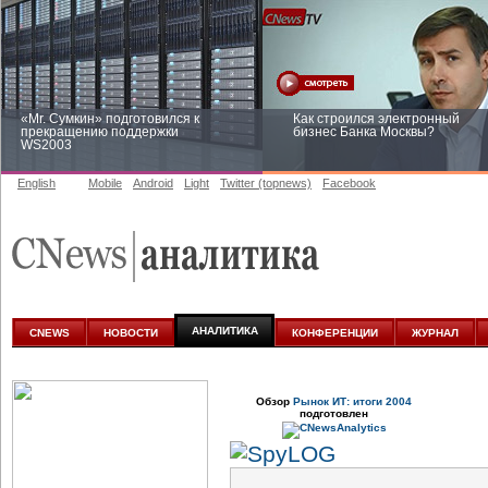
«Mr. Сумкин» подготовился к
Как строился электронный
прекращению поддержки
бизнес Банка Москвы?
WS2003
English
Mobile
Android
Light
Twitter (topnews)
Facebook
Заоблачная оптимизация: как
Рейтинг CNewsInfrastructure 20
Faberlic изменил подход к
приглашаем участвовать
аналитике
АНАЛИТИКА
CNEWS
НОВОСТИ
КОНФЕРЕНЦИИ
ЖУРНАЛ
Обзор
Рынок ИТ: итоги 2004
подготовлен