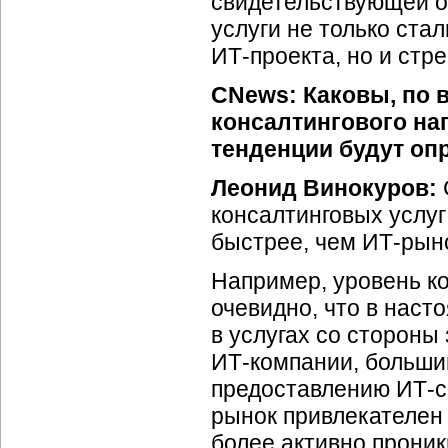
свидетельствующей о 
услуги не только ст
ИТ-проекта,
но и стр
CNews: Каковы, по
консалтингового на
тенденции будут оп
Леонид Винокуров:
консалтинговых услуг
быстрее, чем
ИТ-рын
Например, уровень ко
очевидно, что в наст
в услугах со стороны
ИТ-компании,
большин
предоставлению
ИТ-с
рынок привлекателен 
более активно прони