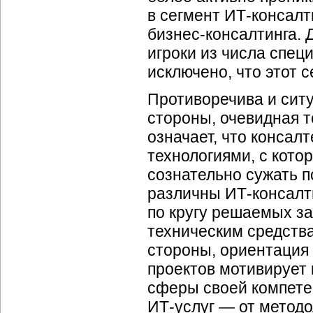
в сегмент
ИТ-консалт
бизнес-консалтинга.
Д
игроки из числа спе
исключено, что этот 
Противоречива и сит
стороны, очевидная 
означает, что консал
технологиями, с кото
сознательно сужать 
различны
ИТ-консалт
по кругу решаемых з
техническим средства
стороны, ориентация
проектов мотивирует
сферы своей компете
ИТ-услуг —
от методо