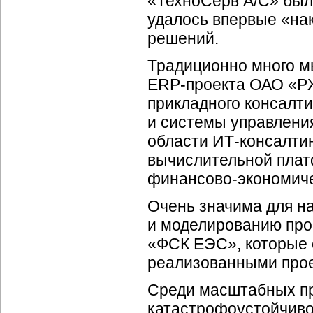
«ТехноСерв А/С» был 
удалось впервые «на
решений.
Традиционно много м
ERP-проекта
ОАО «РЖД
прикладного консалт
и системы управления
области
ИТ-консалти
вычислительной пла
финансово-экономиче
Очень значима для на
и моделированию проц
«ФСК ЕЭС», которые 
реализованными прое
Среди масштабных пр
катастрофоустойчиво