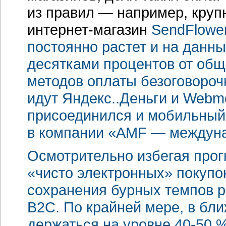
из правил — например, круп
интернет-магазин
SendFlower
постоянно растет и на данн
десятками процентов от обще
методов оплаты безоговороч
идут Яндекс..Деньги и Webmo
присоединился и мобильный
в компании «AMF — междунар
Осмотрительно избегая прог
«чисто электронных» покупо
сохранения бурных темпов р
В2С. По крайней мере, в бл
держаться на уровне
40-50 %