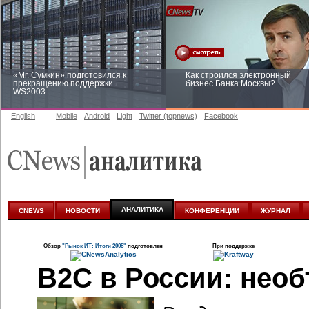
«Mr. Сумкин» подготовился к
Как строился электронный
прекращению поддержки
бизнес Банка Москвы?
WS2003
English
Mobile
Android
Light
Twitter (topnews)
Facebook
Заоблачная оптимизация: как
Рейтинг CNewsInfrastructure 20
Faberlic изменил подход к
приглашаем участвовать
аналитике
АНАЛИТИКА
CNEWS
НОВОСТИ
КОНФЕРЕНЦИИ
ЖУРНАЛ
Обзор
"Рынок ИТ: Итоги 2005"
подготовлен
При поддержке
B2C в России: нео