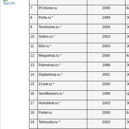
7
PCHome.ru
2000
К
8
Porta.ru *
1999
Э
9
Techhome.ru *
2004
Э
10
Sotino.ru *
2003
Э
11
M3x.ru *
2003
Э
12
Megashop.ru *
2000
К
13
Palmshop.ru *
1998
Э
14
Digitalshop.ru *
2001
Э
15
21vek.ru *
2000
Э
16
Sendflowers.ru *
1999
Ц
17
Holodilnik.ru *
2003
Э
18
Parter.ru
2000
Б
19
Tehnosila.ru *
2003
Э