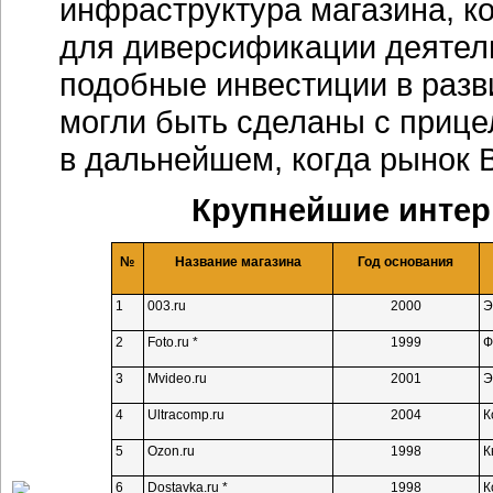
инфраструктура магазина, к
для диверсификации деятель
подобные инвестиции в разв
могли быть сделаны с прице
в дальнейшем, когда рынок 
Крупнейшие
интер
№
Название магазина
Год основания
1
003.ru
2000
Э
2
Foto.ru *
1999
Ф
3
Mvideo.ru
2001
Э
4
Ultracomp.ru
2004
К
5
Ozon.ru
1998
К
6
Dostavka.ru *
1998
К