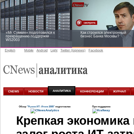
«Mr. Сумкин» подготовился к
Как строился электронный
прекращению поддержки
бизнес Банка Москвы?
WS2003
English
Mobile
Android
Light
Twitter (topnews)
Facebook
Заоблачная оптимизация: как
Рейтинг CNewsInfrastructure 20
Faberlic изменил подход к
приглашаем участвовать
аналитике
АНАЛИТИКА
CNEWS
НОВОСТИ
КОНФЕРЕНЦИИ
ЖУРНАЛ
Обзор
"Рынок ИТ: Итоги 2005"
подготовлен
При поддержке
Крепкая экономика