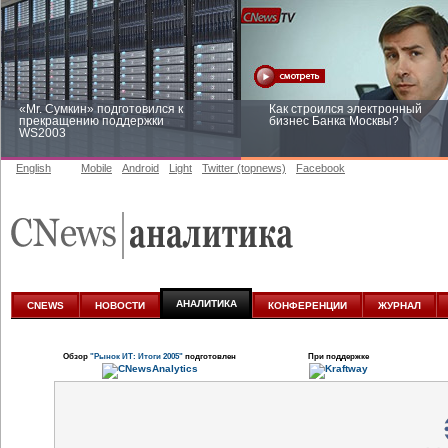
«Mr. Сумкин» подготовился к
Как строился электронный
прекращению поддержки
бизнес Банка Москвы?
WS2003
English
Mobile
Android
Light
Twitter (topnews)
Facebook
Заоблачная оптимизация: как
Рейтинг CNewsInfrastructure 20
Faberlic изменил подход к
приглашаем участвовать
аналитике
АНАЛИТИКА
CNEWS
НОВОСТИ
КОНФЕРЕНЦИИ
ЖУРНАЛ
Обзор
"Рынок ИТ: Итоги 2005"
подготовлен
При поддержке