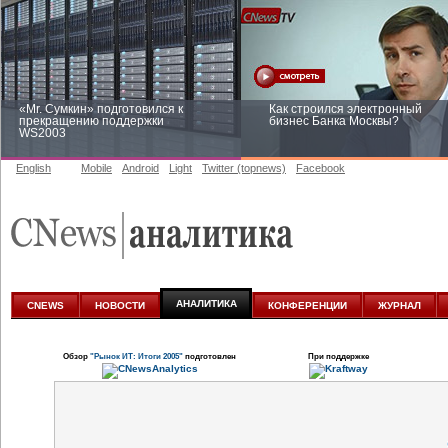
«Mr. Сумкин» подготовился к
Как строился электронный
прекращению поддержки
бизнес Банка Москвы?
WS2003
English
Mobile
Android
Light
Twitter (topnews)
Facebook
Заоблачная оптимизация: как
Рейтинг CNewsInfrastructure 20
Faberlic изменил подход к
приглашаем участвовать
аналитике
АНАЛИТИКА
CNEWS
НОВОСТИ
КОНФЕРЕНЦИИ
ЖУРНАЛ
Обзор
"Рынок ИТ: Итоги 2005"
подготовлен
При поддержке