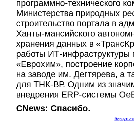
программно-технического
ко
Министерства природных ре
строительство портала в ад
Ханты-мансийского
автономн
хранения данных в «ТрансКр
работы
ИТ-инфраструктуры
«Еврохим», построение корп
на заводе им. Дегтярева, а 
для
ТНК-ВР.
Одним из значим
внедрения
ERP-системы
OeB
CNews: Спасибо.
Вернуться