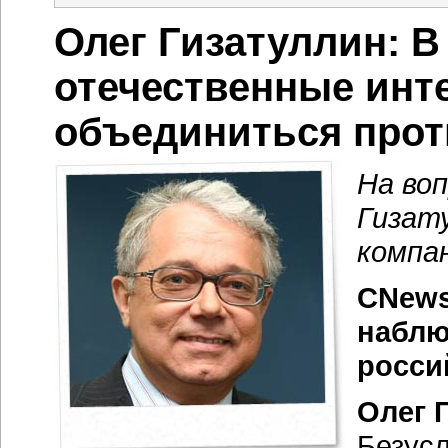
Олег Гизатуллин: 
отечественные инт
объединиться прот
На во
Гизат
компа
CNews
наблю
росси
Олег 
Безусл