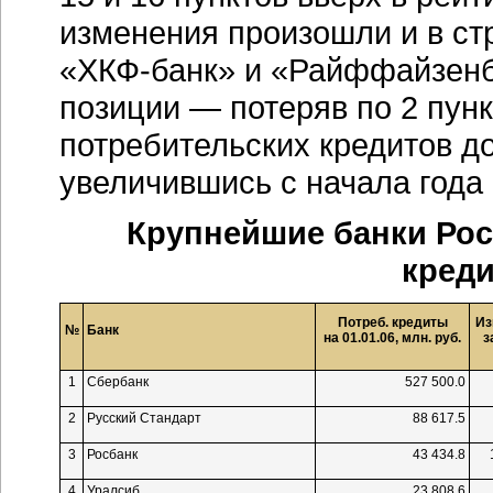
изменения произошли и в ст
«ХКФ-банк»
и «Райффайзенба
позиции — потеряв по 2 пунк
потребительских кредитов дос
увеличившись с начала года 
Крупнейшие банки Рос
креди
Потреб. кредиты
Из
№
Банк
на 01.01.06, млн. руб.
з
1
Сбербанк
527 500.0
2
Русский Стандарт
88 617.5
3
Росбанк
43 434.8
4
Уралсиб
23 808.6