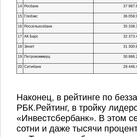
14
Росбанк
37 987.
15
Глобэкс
36 058.
16
Россельхозбанк
35 338.
17
АК Барс
32 373.
18
Зенит
31 300.
19
Петрокоммерц
30 886.
20
Ситибанк
28 446.
Наконец, в рейтинге по без
РБК.Рейтинг, в тройку лидер
«Инвестсбербанк». В этом с
сотни и даже тысячи процент