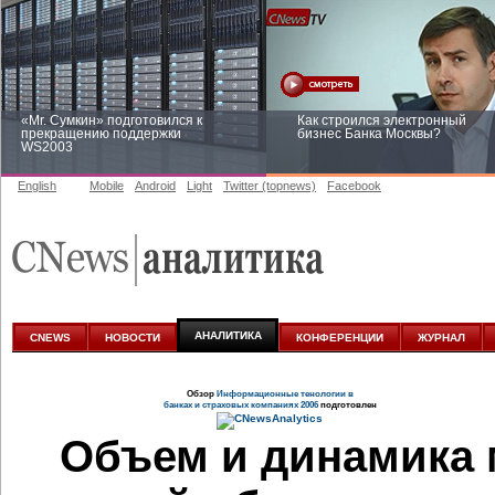
«Mr. Сумкин» подготовился к
Как строился электронный
прекращению поддержки
бизнес Банка Москвы?
WS2003
English
Mobile
Android
Light
Twitter (topnews)
Facebook
Заоблачная оптимизация: как
Рейтинг CNewsInfrastructure 20
Faberlic изменил подход к
приглашаем участвовать
аналитике
АНАЛИТИКА
CNEWS
НОВОСТИ
КОНФЕРЕНЦИИ
ЖУРНАЛ
Обзор
Информационные тенологии в
банках и страховых компаниях 2006
подготовлен
Объем и динамика 