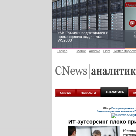
«Mr. Сумкин» подготовился к
К
прекращению поддержки
б
WS2003
English
Mobile
Android
Light
Twitter (topnew
Заоблачная оптимизация: как
Р
Faberlic изменил подход к
п
аналитике
АНАЛИТИКА
CNEWS
НОВОСТИ
К
Обзор
Информационные те
банках и страховых компаниях 2
ИТ-аутсорсинг
плохо пр
Несмот
соглаш