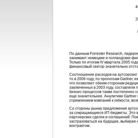
По данным Forrester Research, лидеро
занимают немецкие и голландские фи
Только по итогам IV квартала 2005 го
финансовый сектор значительно отстае
Соотношение расходов на аутсорсинг 
то в 2006 году, по прогнозам Gartner
что позволяет обеим сторонам редуци
заключенных в 2003 году, составляли п
бизнес-процессов
также постепенно со
еще значительнее. Аналитики Gartne
стремлением компаний к гибкости, во
Со стороны рынка предложения аутсо
за сокращающиеся
ИТ-бюджеты.
Это в
партнерских сделок и соглашений. По
застраховаться на будущее, выбирая 
контрактом.