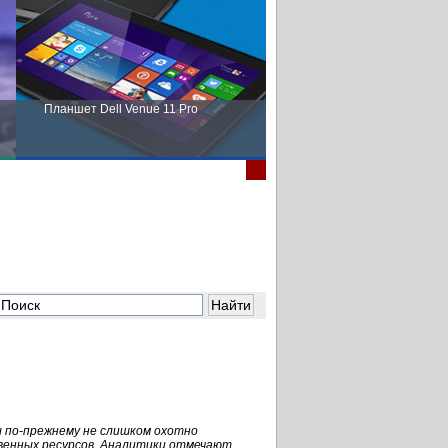
Планшет Dell Venue 11 Pro
Пора выбирать Fujitsu!
ы
по-прежнему
не слишком охотно
твенных ресурсов. Аналитики отмечают