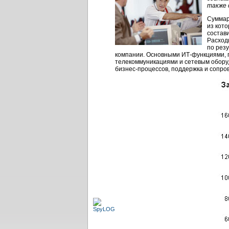
также 
Суммар
из кот
состави
Расход
по рез
компании. Основными
ИТ-функциями,
телекоммуникациями и сетевым оборуд
бизнес-процессов,
поддержка и сопров