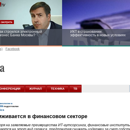
ак строился электронный
ИКТ в страховании:
изнес Банка Москвы?
эффективность в новых условиях
s)
Facebook
ейтинг CNewsInfrastructure 2015:
Информационная безопасность
риглашаем участвовать
бизнеса и госструктур: развитие в
новых условиях
ОНФЕРЕНЦИИ
ЖУРНАЛ
ТЕХНИКА
ТВ
нологии в
006
подготовлен
иживается в финансовом секторе
ря на заявляемые преимущества
ИТ-аутсорсинга,
финансовые институт
аются на этот вид сервиса, предпочитая снижать издержки за счет собс