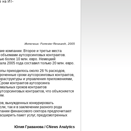
Источник: Forrester Research, 2005
кие компании. Второе и третье места
 объемами аутсорсинговых контрактов.
тью более 10 млн. евро. Немецкий
ла 2005 года составил только 20 млн. евро.
опы приходилось около 26 % расходов,
короченные сроки аутсорсинговых контрактов,
нфраструктуры и управления приложениями,
 Сроки контрактов аутсорсинга
имальных сроков контрактов
тсорсинговых контрактов, что объясняется
ям.
ов, вынужденных конкурировать
ли, так и в заключении разного рода
мпании финансового сектора предпочитают
асширить пакет услуг, предусмотренных
Юлия Граванова / CNews Analytics