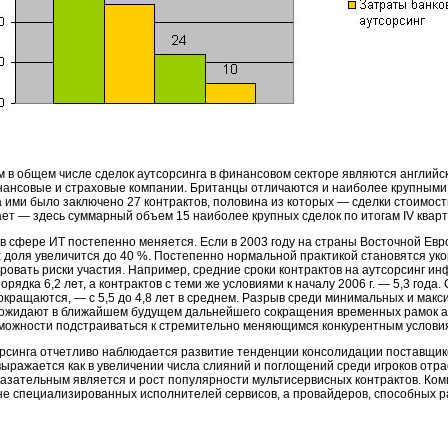
м в общем числе сделок аутсорсинга в финансовом секторе являются английс
нансовые и страховые компании. Британцы отличаются и наиболее крупными
да ими было заключено 27 контрактов, половина из которых — сделки стоимос
т — здесь суммарный объем 15 наиболее крупных сделок по итогам IV кварта
в сфере ИТ постепенно меняется. Если в 2003 году на страны Восточной Евр
, их доля увеличится до 40 %. Постепенно нормальной практикой становятся у
ровать риски участия. Например, средние сроки контрактов на аутсорсинг и
орядка 6,2 лет, а контрактов с теми же условиями к началу 2006 г. — 5,3 года.
кращаются, — с 5,5 до 4,8 лет в среднем. Разрыв среди минимальных и макс
r ожидают в ближайшем будущем дальнейшего сокращения временных рамок ау
зможности подстраиваться к стремительно меняющимся конкурентным услови
рсинга отчетливо наблюдается развитие тенденции консолидации поставщик
ыражается как в увеличении числа слияний и поглощений среди игроков отрас
казательным является и рост популярности мультисервисных контрактов. Ко
не специализированных исполнителей сервисов, а провайдеров, способных р