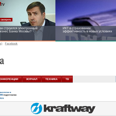
ак строился электронный
ИКТ в страховании:
изнес Банка Москвы?
эффективность в новых условиях
s)
Facebook
ейтинг CNewsInfrastructure 2015:
Информационная безопасность
риглашаем участвовать
бизнеса и госструктур: развитие в
новых условиях
ОНФЕРЕНЦИИ
ЖУРНАЛ
ТЕХНИКА
ТВ
нологии в
006
подготовлен