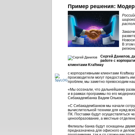
Пример решения: Модер
Россий
широко
распол
Заказчи
разветв
Новосиб
В этом 
регион
Сергей Данилов, д
работе с корпорат
клиентами Kraftway
с корпоративными клиентами Kraftway
производители могут предоставить им 
проблем, мы заметно превосходим на
«Мы осознали, что дальнейшему разв
и в рамках программы по его модерни
Сибакадембанка Вадим Ольков.
«С Сибакадембанком мы начали сотру
вычислительной техники для нужд всей
ПК. Поставки будут осуществляться че
ценообразование, а местные отделен
Филиалы банка будут оснащены двумя 
предназначена для офисного и делово
программами, так и со сложными про