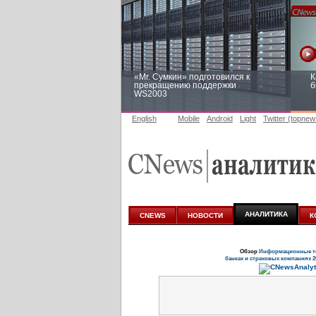
«Mr. Сумкин» подготовился к
К
прекращению поддержки
б
WS2003
English
Mobile
Android
Light
Twitter (topnew
Заоблачная оптимизация: как
Р
Faberlic изменил подход к
п
аналитике
АНАЛИТИКА
CNEWS
НОВОСТИ
К
Обзор
Информационные те
банках и страховых компаниях 2