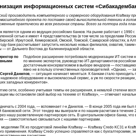
низация информационных систем «Сибакадемба
ский производитель компьютерного и серверного оборудования Kraftway п
масштабного проекта по поставке своей вычислительной техники в голов
оженные практически во всех регионах страны. Всего за полтора года пла
к является одним из ведущих российских банков. На рынке работает с 1990 г
ленной сетью и имеет 4 представительства (в том числе за пределами Росси
ирской. Иркутской, Кемеровской, Омской, Томской, Самарской областях, в Ал
году банк рассчитывает запустить несколько новых филиалов, охватив, таким
ы — от Дальнего Востока до Калининградской области.
иректор по
Подобное расширение потребовало модернизации
ИТ-систем
н
ивными
по мнению экспертов, руководство
ИТ-департаментов
российски
достаточным консерватизмом в выборе вендоров — поставщико
явно не в пользу отечественных производителей. «Однако, — з
Сергей Данилов
, — ситуация начинает меняться. К банкам стало приходить 
надежное оборудование и высококлассный сервис, а уж по скорости реакции,
ших западных конкурентов».
итию сети, особенно учитывая темпы ее расширения, в немалой степени вос
зации мы остановили свой выбор на технике от Kraftway», — отмечает начал
дничать с 2004 года, — вспоминает
г-н
Данилов. — В конце 2005 года им был 
 банковской сети. Этот тендер мы выиграли и по нашим расчетам в течение 
рез нашу разветвленную партнерскую сеть. В центральном офисе банка, что 
ия — самостоятельно связываться с нашими партнерами.
моделями ПК из продуктовой линейки Kraftway — Kraftway Credo KC31 и Kraf
го применения. Kraftway Credo успешно справляются как с бухгалтерскими, 
изводственными расчетами.