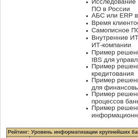
Исследование 
ПО в России
АБС или ERP в
Время клиенто
Самописное ПО
Внутренние
ИТ
ИТ-компании
Пример решен
IBS для управ
Пример решени
кредитования
Пример решени
для финансовы
Пример решени
процессов бан
Пример решен
информационн
Рейтинг: Уровень информатизации крупнейших ба