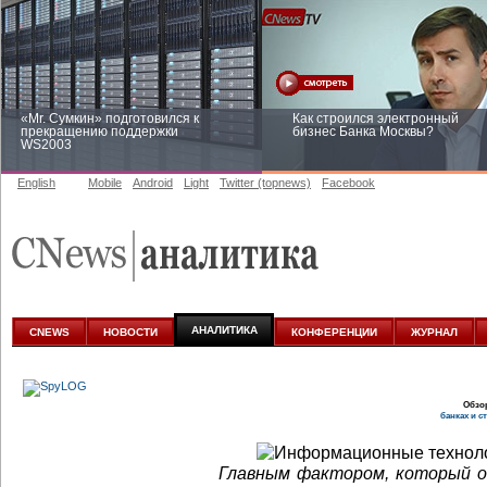
«Mr. Сумкин» подготовился к
Как строился электронный
прекращению поддержки
бизнес Банка Москвы?
WS2003
English
Mobile
Android
Light
Twitter (topnews)
Facebook
Заоблачная оптимизация: как
Рейтинг CNewsInfrastructure 20
Faberlic изменил подход к
приглашаем участвовать
аналитике
АНАЛИТИКА
CNEWS
НОВОСТИ
КОНФЕРЕНЦИИ
ЖУРНАЛ
Обзо
банках и с
Главным фактором, который о