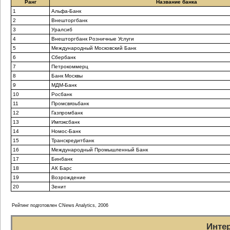
Ранг
Название банка
1
Альфа-Банк
2
Внешторгбанк
3
Уралсиб
4
Внешторгбанк Розничные Услуги
5
Международный Московский Банк
6
Сбербанк
7
Петрокоммерц
8
Банк Москвы
9
МДМ-Банк
10
Росбанк
11
Промсвязьбанк
12
Газпромбанк
13
Импэксбанк
14
Номос-Банк
15
Транскредитбанк
16
Международный Промышленный Банк
17
Бинбанк
18
АК Барс
19
Возрождение
20
Зенит
Рейтинг подготовлен CNews Analytics, 2006
Инте