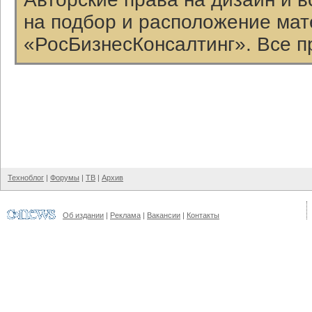
на подбор и расположение ма
«РосБизнесКонсалтинг». Все п
Техноблог
|
Форумы
|
ТВ
|
Архив
Об издании
|
Реклама
|
Вакансии
|
Контакты