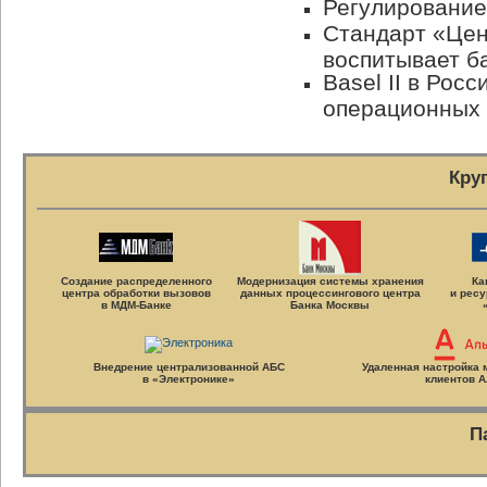
Регулирование
Стандарт «Цен
воспитывает б
Basel II в Рос
операционных 
Кру
Создание распределенного
Модернизация системы хранения
Ка
центра обработки вызовов
данных процессингового центра
и ресу
в
МДМ-Банке
Банка Москвы
Внедрение централизованной АБС
Удаленная настройка
в «Электронике»
клиентов
А
П