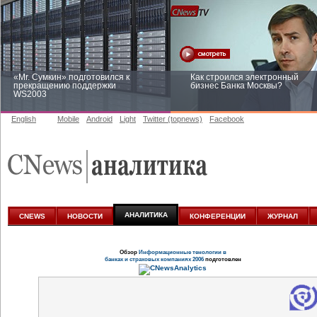
«Mr. Сумкин» подготовился к
Как строился электронный
прекращению поддержки
бизнес Банка Москвы?
WS2003
English
Mobile
Android
Light
Twitter (topnews)
Facebook
Заоблачная оптимизация: как
Рейтинг CNewsInfrastructure 20
Faberlic изменил подход к
приглашаем участвовать
аналитике
АНАЛИТИКА
CNEWS
НОВОСТИ
КОНФЕРЕНЦИИ
ЖУРНАЛ
Обзор
Информационные тенологии в
банках и страховых компаниях 2006
подготовлен