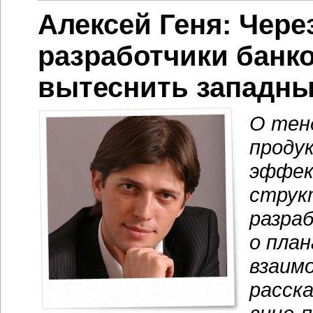
Алексей Геня: Чере
разработчики банко
вытеснить западны
О тен
проду
эффек
струк
разра
о пла
взаим
расск