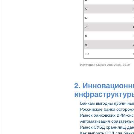
4
5
6
7
8
9
10
Источник: CNews Analytics, 2010
2. Инновационн
инфраструктур
Банкам выгодны публичные
Российские банки осторож
Рынок банковских BPM-сист
Автоматизация обязательн
Рынок СУБД хранилищ данн
Как выбрать СЭД для банка