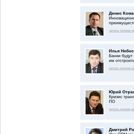
Денис Кома
Инновацион
преимущест
читать полное 
Илья Небес
Банки будут
им отстроить
читать полное 
Юрий Отра
Кризис тран
ПО
читать полное 
Дмитрий Ро