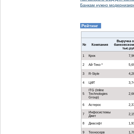
Банкам нужно модернизир
Рейтинг
Выручка о
№
Компания
банковском 
тыс.ру
1
Крок
7,9
2
Ай-Теко *
5,6
3
R-Style
4,2
4
ЦФТ
3,7
ITG (Inline
5
Technologies
2,6
Group)
6
Астерос
2,3
Инфосистемы
7
2,1
Джет
8
Диасофт
1,9
9
Техносерв
1,7