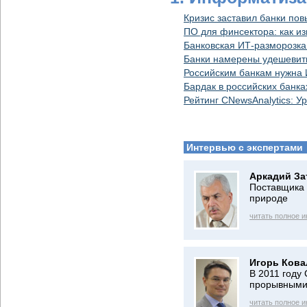
Кризис заставил банки по
ПО для финсектора: как и
Банковская ИТ-разморозка
Банки намерены удешевить
Российским банкам нужна 
Бардак в российских банка
Рейтинг CNewsAnalytics: 
Интервью с экспертами
Аркадий За
Поставщика 
природе
читать полное 
Игорь Кова
В 2011 году
прорывными
читать полное 