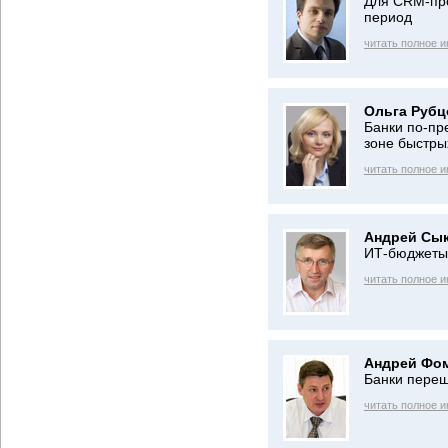
Для CRM-про
период
читать полное 
Ольга Рубц
Банки по-пр
зоне быстры
читать полное 
Андрей Сык
ИТ-бюджеты 
читать полное 
Андрей Фо
Банки переш
читать полное 