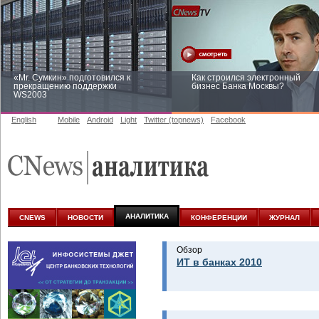
«Mr. Сумкин» подготовился к
Как строился электронный
прекращению поддержки
бизнес Банка Москвы?
WS2003
English
Mobile
Android
Light
Twitter (topnews)
Facebook
Заоблачная оптимизация: как
Рейтинг CNewsInfrastructure 20
Faberlic изменил подход к
приглашаем участвовать
аналитике
АНАЛИТИКА
CNEWS
НОВОСТИ
КОНФЕРЕНЦИИ
ЖУРНАЛ
Обзор
ИТ в банках 2010