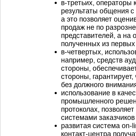
в-третьих
, операторы
результаты общения с
а это позволяет оцени
продаж не по разрозн
представителей, а на
полученных из первых 
в-четвертых
, использ
например, средств ауд
стороны, обеспечивает
стороны, гарантирует,
без должного внимания
использование в каче
промышленного решени
протоколах, позволяе
системами заказчико
развитая система
on-l
контакт-центра
получа