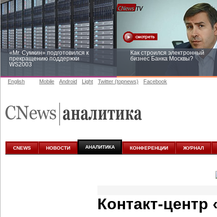
«Mr. Сумкин» подготовился к
Как строился электронный
прекращению поддержки
бизнес Банка Москвы?
WS2003
English
Mobile
Android
Light
Twitter (topnews)
Facebook
Заоблачная оптимизация: как
Рейтинг CNewsInfrastructure 20
Faberlic изменил подход к
приглашаем участвовать
аналитике
АНАЛИТИКА
CNEWS
НОВОСТИ
КОНФЕРЕНЦИИ
ЖУРНАЛ
Контакт-центр