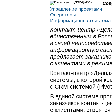
Сод
Управление проектами
Операторы
Информационная система
Контакт-центр
«Дело
единственным в Рос
в своей непосредств
информационную сис
предлагает заказчик
с клиентами в режиме
Контакт-центр
«Делодж
системы, в которой ко
с
CRM-системой
(Pivot
В единой системе пр
заказчиков
контакт-це
с клиентами, строятс