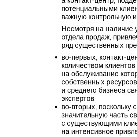
а
контакт-центр
, подд
потенциальными клиен
важную контрольную и
Несмотря на наличие 
отдела продаж, привл
ряд существенных пр
во-первых
,
контакт-це
количеством клиентов
на обслуживание котор
собственных ресурсов,
и среднего бизнеса с
экспертов
во-вторых
, поскольку
значительную часть с
с существующими клие
на интенсивное привл