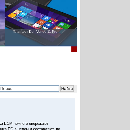
Планшет Dell Venue 11 Pro
Пора выбирать Fujitsu!
ка ECM немного опережают
нка ПО в целом и составляют, по