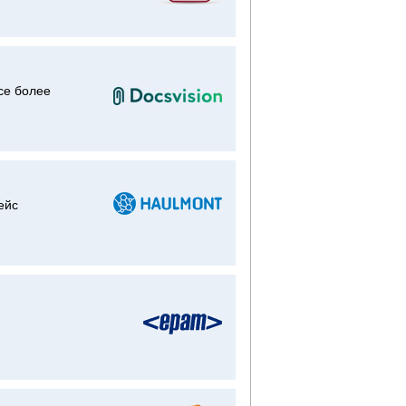
се более
ейс