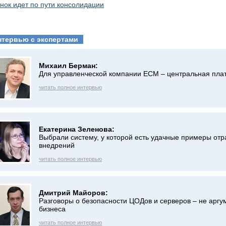
нок идет по пути консолидации
нтервью с экспертами
Михаил Берман:
Для управленческой компании ECM – центральная пл
читать полное интервью
Екатерина Зеленова:
Выбрали систему, у которой есть удачные примеры от
внедрений
читать полное интервью
Дмитрий Майоров:
Разговоры о безопасности ЦОДов и серверов – не аргу
бизнеса
читать полное интервью