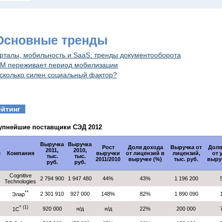
 Основные тренды
рталы, мобильность и SaaS: тренды документооборота
M переживает период мобилизации
сколько силен социальный фактор?
ейтинг
упнейшие поставщики СЭД 2012
Выручка
Выручка
Рост
Доля дохода
Выручка от
Доля
2011,
2010,
№
Компания
выручки
от лицензий в
лицензий,
от 
тыс.
тыс.
2011/2010
выручке (%)
тыс. руб.
выру
руб.
руб.
Cognitive
2 794 900
1 947 480
44%
43%
1 196 200
Technologies
**
2 301 910
927 000
148%
82%
1 890 090
Элар
* (1)
920 000
н/д
н/д
22%
200 000
1C