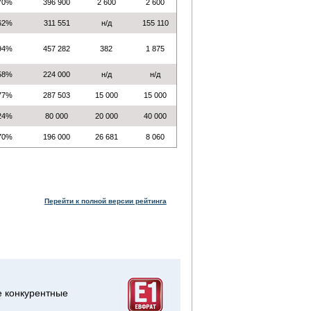
70%
396 900
2 600
2 600
62%
311 551
н/д
155 110
94%
457 282
382
1 875
58%
224 000
н/д
н/д
77%
287 503
15 000
15 000
24%
80 000
20 000
40 000
70%
196 000
26 681
8 060
Перейти к полной версии рейтинга
е конкурентные