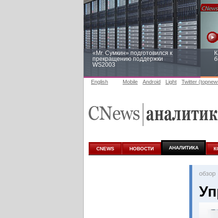
«Mr. Сумкин» подготовился к
К
прекращению поддержки
б
WS2003
English
Mobile
Android
Light
Twitter (topnew
Заоблачная оптимизация: как
Р
Faberlic изменил подход к
п
аналитике
АНАЛИТИКА
CNEWS
НОВОСТИ
К
oбзор
Уп