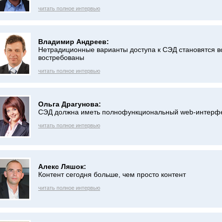
читать полное интервью
Владимир Андреев:
Нетрадиционные варианты доступа к СЭД становятся в
востребованы
читать полное интервью
Ольга Драгунова:
СЭД должна иметь полнофункциональный web-интерф
читать полное интервью
Алекс Ляшок:
Контент сегодня больше, чем просто контент
читать полное интервью