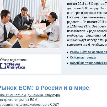
итогам 2011 г., 8% против 
достигнет $ 9,6 млрд. Этот
счет проникновения техно
На этом фоне показатели р
радовать. По итогам 2011 
а ECM –на 23%. Это почти
показателей. Среди основ
мобильные технологии, об
они же будут определять р
контентом и в ближайшие н
Рынок ЕСМ: в России и в
Основные тренды
Обзор подготовлен
Новейшие технологии EC
 Рынок ЕСМ: в России и в мире
нок ECM: объем, динамика, структура
да движется рынок ECM
к расширить функциональность СЭД?