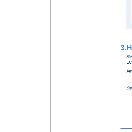
3.
Жи
ЕС
Ав
Кв