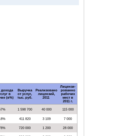
Лицензи-
 дохода
Выручка
Реализовано
рованно
услуг в
от услуг,
лицензий,
рабочих
чке (в%)
тыс. руб.
2011
мест в
2011 г.
57%
1 598 700
40 000
115 000
18%
411 820
3 109
7 000
78%
720 000
1 200
28 000