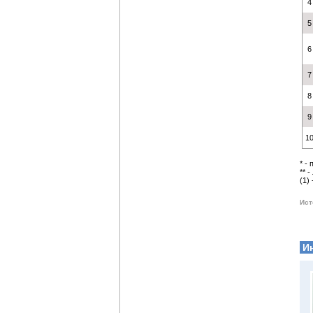
4
5
6
7
8
9
1
* -
** 
(1)
Ист
И