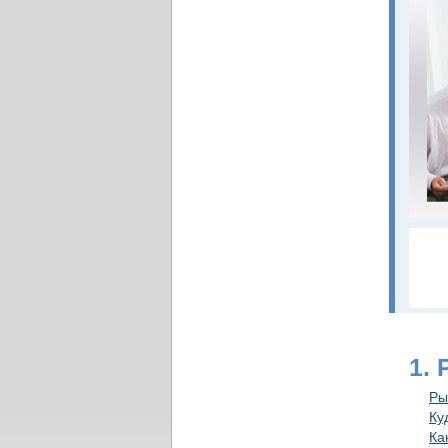
1.
Ры
Ку
Ка