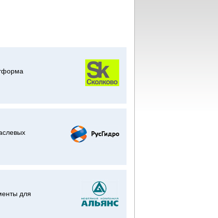
атформа
раслевых
менты для