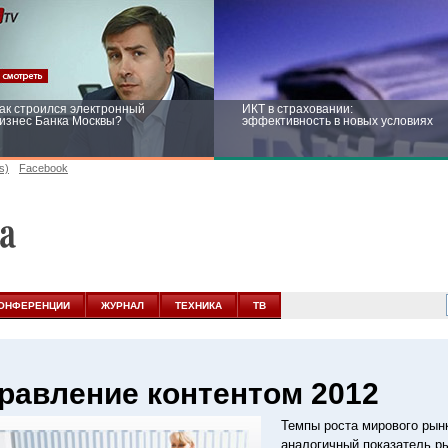
ак строился электронный
ИКТ в страховании:
изнес Банка Москвы?
эффективность в новых условиях
s)
Facebook
ейтинг CNewsInfrastructure 2015:
Информационная безопасность
риглашаем участвовать
бизнеса и госструктур: развитие в
новых условиях
ОНФЕРЕНЦИИ
ЖУРНАЛ
ТЕХНИКА
ТВ
равление контентом 2012
Темпы роста мирового рын
аналогичный показатель ры