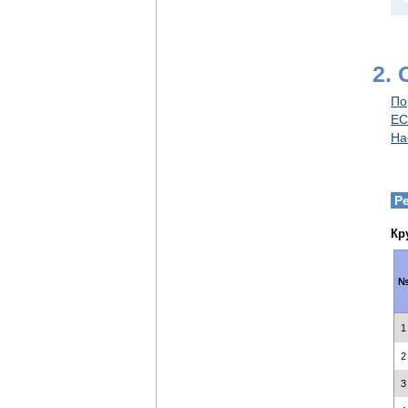
2.
По
EC
На
Р
Кр
1
2
3