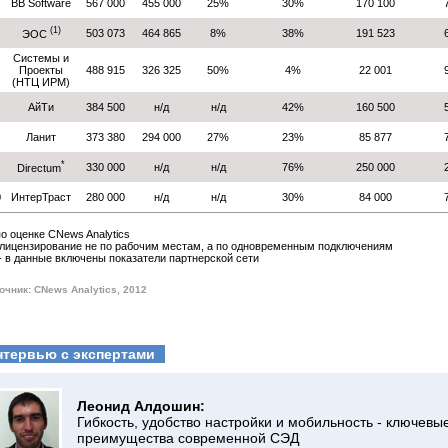
BB Software
567 000
455 000
25%
30%
170 100
(1)
503 073
464 865
8%
38%
191 523
ЭОС
Системы и
Проекты
488 915
326 325
50%
4%
22 001
(НТЦ ИРМ)
АйТи
384 500
н/д
н/д
42%
160 500
Ланит
373 380
294 000
27%
23%
85 877
*
330 000
н/д
н/д
76%
250 000
Directum
0
ИнтерТраст
280 000
н/д
н/д
30%
84 000
 по оценке CNews Analytics
- лицензирование не по рабочим местам, а по одновременным подключениям
 - в данные включены показатели партнерской сети
очник: CNews Analytics, 2012
нтервью с экспертами
Леонид Алдошин:
Гибкость, удобство настройки и мобильность - ключевы
преимущества современной СЭД