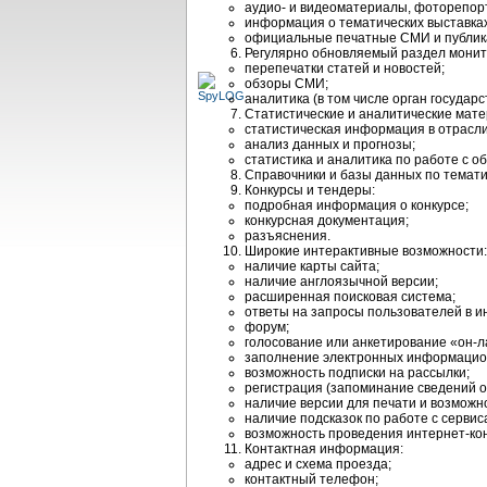
аудио- и видеоматериалы, фоторепор
информация о тематических выставках
официальные печатные СМИ и публика
Регулярно обновляемый раздел монит
перепечатки статей и новостей;
обзоры СМИ;
аналитика (в том числе орган государ
Статистические и аналитические мат
статистическая информация в отрасли
анализ данных и прогнозы;
статистика и аналитика по работе с 
Справочники и базы данных по темати
Конкурсы и тендеры:
подробная информация о конкурсе;
конкурсная документация;
разъяснения.
Широкие интерактивные возможности:
наличие карты сайта;
наличие англоязычной версии;
расширенная поисковая система;
ответы на запросы пользователей в и
форум;
голосование или анкетирование «он-л
заполнение электронных информацион
возможность подписки на рассылки;
регистрация (запоминание сведений о
наличие версии для печати и возможн
наличие подсказок по работе с сервис
возможность проведения интернет-ко
Контактная информация:
адрес и схема проезда;
контактный телефон;