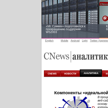
«Mr. Сумкин» подготовился к
К
прекращению поддержки
б
WS2003
English
Mobile
Android
Light
Twitter (topnew
Заоблачная оптимизация: как
Р
Faberlic изменил подход к
п
аналитике
АНАЛИТИКА
CNEWS
НОВОСТИ
К
Компоненты «идеальной
В проц
веб-са
основу
которы