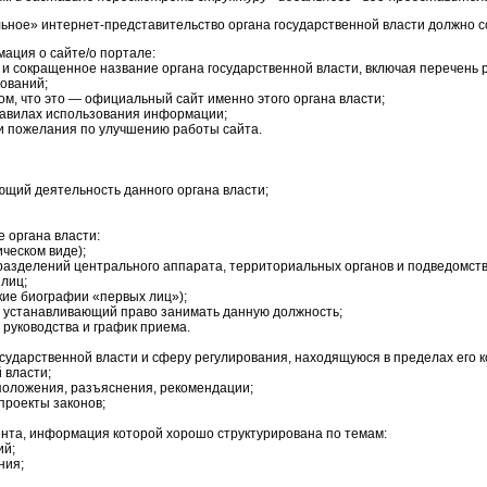
ьное» интернет-представительство органа государственной власти должно с
ация о сайте/о портале:
 и сокращенное название органа государственной власти, включая перечень 
ований;
том, что это — официальный сайт именно этого органа власти;
равилах использования информации;
и пожелания по улучшению работы сайта.
щий деятельность данного органа власти;
 органа власти:
ческом виде);
разделений центрального аппарата, территориальных органов и подведомст
лиц;
кие биографии «первых лиц»);
, устанавливающий право занимать данную должность;
руководства и график приема.
сударственной власти и сферу регулирования, находящуюся в пределах его 
 власти;
положения, разъяснения, рекомендации;
проекты законов;
нта, информация которой хорошо структурирована по темам:
ий;
ния;