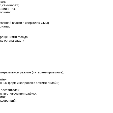
тажи;
, семинарах;
ции в них.
оринга:
ственной власти в «зеркале» СМИ).
ериалы:
;
обращениями граждан.
ке органа власти.
нтерактивном режиме (интернет-приемные);
айн»;
ных форм и запросов в режиме онлайн;
 посетителе);
ости отключения графики;
ами;
нференций.