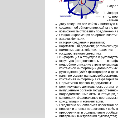
«Идеал
Информ
полное
наимен
дату создания веб-сайта и пометку о 
сведения об обновлениях сайта и о п
возможность отправить предложения 
Общая информация об органе власти:
задачи, функции;
история создания и развития;
нормативный документ, регламентирую
памятные даты, юбилеи, праздники;
государственная символика.
Информация о структуре и руководстве
структура (предпочтительно — в графи
подробное описание структурных под
контактной информации должностных 
руководство (ФИО, фотографии и крат
наличие ссылки на правовой документ
контактная информация секретариата 
Нормативно-правовые документы:
регулирующие деятельность органа го
выпущенные органом государственной
подведомственные акты, инструкции, 
концепции, федеральные программы, 
консультации и комментарии.
Ежедневно обновляемая новостная ле
новости и анонсы предстоящих событ
пресс-релизы и официальные сообще
интервью и выступления руководства;