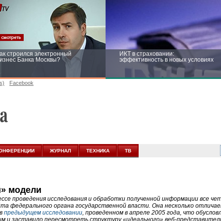
ак строился электронный
ИКТ в страховании:
изнес Банка Москвы?
эффективность в новых условиях
s)
Facebook
ейтинг CNewsInfrastructure 2015:
Информационная безопасность
риглашаем участвовать
бизнеса и госструктур: развитие в
новых условиях
ОНФЕРЕНЦИИ
ЖУРНАЛ
ТЕХНИКА
ТВ
» модели
ессе проведения исследования и обработки полученной информации все че
йта федерального органа государственной власти. Она несколько отличае
 в
предыдущем исследовании
, проведенном в апреле 2005 года, что обусл
м и заставило пересмотреть структуру «идеального» веб-представитель