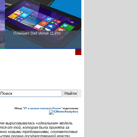
Планшет Dell Venue 11 Pro
Пора выбирать Fujitsu!
Обзор
"ИТ в органах госвласти России"
подготовлен
тче вырисовывалась «идеальная» модель
тся от той, которая была принята за
овлено новыми требованиями, соответствие
ства органа государственной власти.