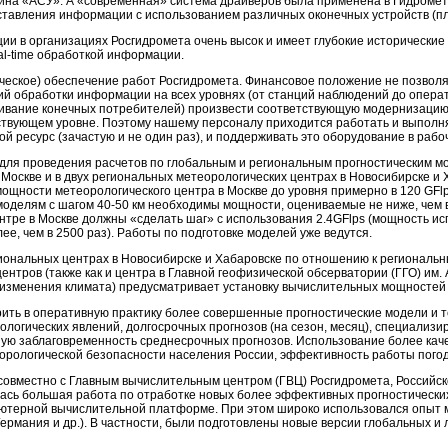
мина «АСУ». А «современная» система драйверов была применена в Гидромет
ставления информации с использованием различных оконечных устройств (пло
и в организациях Росгидромета очень высок и имеет глубокие исторические к
al-time
обработкой информации.
ческое) обеспечение работ Росгидромета. Финансовое положение не позволял
ий обработки информации на всех уровнях (от станций наблюдений до
операт
вание конечных потребителей) произвести соответствующую модернизацию,
твующем уровне. Поэтому нашему персоналу приходится работать и выполн
й ресурс (зачастую и не один раз), и поддерживать это оборудование в рабо
ля проведения расчетов по глобальным и региональным прогностическим мо
Москве и в двух региональных метеорологических центрах в Новосибирске и Х
щности метеорологического центра в Москве до уровня примерно в 120 GFlp
моделям с шагом
40-50 км
необходимы мощности, оцениваемые не ниже, чем в 
ентре в Москве должны «сделать шаг» с использования 2.4GFlps (мощность и
ее, чем в 2500 раз). Работы по подготовке моделей уже ведутся.
иональных центрах в Новосибирске и Хабаровске по отношению к региональны
нтров (также как и центра в Главной геофизической обсерватории (ГГО) им. 
изменения климата) предусматривает установку вычислительных мощностей с
ить в оперативную практику более совершенные прогностические модели и те
ологических явлений, долгосрочных прогнозов (на сезон, месяц), специализ
ную заблаговременность среднесрочных прогнозов. Использование более кач
орологической безопасности населения России, эффективность работы пого
 совместно с Главным вычислительным центром (ГВЦ) Росгидромета, Российск
сь большая работа по отработке новых более эффективных прогностических
ьютерной вычислительной платформе. При этом широко использовался опыт 
Германия и др.). В частности, были подготовлены новые версии глобальных 