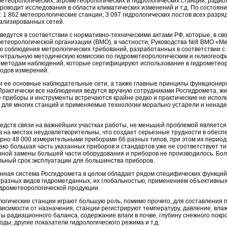
етеорологических, агрометеорологических и гидрологических станций, радио
роводит исследования в области климатических изменений и т.д. По состоянию
 1 862 метеорологические станции; 3 097 гидрологических постов всех разряд
иализированных сетей.
едутся в соответствии с нормативно-техническими актами РФ, которые, в св
етеорологической организации (ВМО), в частности, Руководства №8 ВМО «М
ю соблюдения метрологических требований, разработанных в соответствии с
ентральную методическую комиссию по гидрометеорологическим и гелиогеоф
 методам наблюдений, которые сертифицируют использование в гидрометеоро
тодов измерений.
 и ее основные наблюдательные сети, а также главные принципы функциони
. Практически все наблюдения ведутся вручную сотрудниками Росгидромета, 
 приборы и инструменты встречаются крайне редко и практические не испол
 для многих станций и применяемые технологии морально устарели и ненаде
редств связи на важнейших участках работы, не меньшей проблемой являетс
в на местах неудовлетворительны, что создает серьезные трудности в обесп
рно 48 000 измерительными приборами 66 разных типов, при этом их период
ако большая часть указанных приборов и стандартов уже не соответствует т
ной замены большей части оборудования и приборов не производилось. Бол
льный срок эксплуатации для большинства приборов.
ная система Росгидромета в целом обладает рядом специфических функций
 разных видов гидрометданных, их глобальностью, применением объективных
дрометеорологической продукции.
огические станции играют большую роль, помимо прочего, для составления п
исимости от назначения, станции регистрируют температуру, давление, влаж
 радиационного баланса, содержание влаги в почве, глубину снежного покро
оды, другие показатели гидрологического режима и т.д.