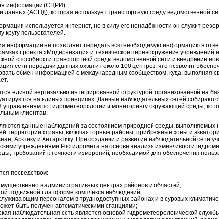
ия информации (СЦРИ);
 данных (АСПД), которая использует транспортную среду ведомственной се
ормации используется интернет, но в силу его ненадёжности он служит резе
 кругу пользователей.
я информации не позволяет передать всю необходимую информацию в отведе
 рамках проекта «Модернизация и техническое перевооружение учреждений 
кной способности транспортной среды ведомственной сети и внедрение нов
зация сети передачи данных охватит около 100 центров, что позволит обесп
овать обмен информацией с международным сообществом, куда, выполняя св
ет.
тся единой вертикально интегрированной структурой, организованной на ба
уатируются на единых принципах. Данные наблюдательных сетей собираются 
3 управлениям по гидрометеорологии и мониторингу окружающей среды, кот
альным клиентам.
яются данные наблюдений за состоянием природной среды, выполняемых н
сей территории страны, включая горные районы, прибрежные зоны и акватори
кеан, Арктику и Антарктику. При создании и развитии наблюдательной сети у
ьскими
учреждениями Росгидромета на основе анализа изменчивости гидроме
еды, требований к точности измерений, необходимой для обеспечения пользо
тся посредством:
мущественно в административных центрах районов и областей;
дной подвижной платформе комплекса наблюдений;
луживающим персоналом в труднодоступных районах и в суровых климатически
жет быть получен автоматическими станциями;
ская наблюдательная сеть является основой гидрометеорологической службы