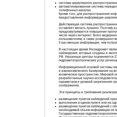
система циркулярного распространен
автоматизированная система передачи
телефонных каналах.
Кроме того, для распространения инф
предоставления информации широкому
Действующая система распространени
оставляет желать лучшего. Поэтому в
предусматривается повышение пропус
числе через интернет. Всего модерни
пользователям, а также усовершенств
5 раз меньше информации, чем получа
В настоящее время Росгидромет являе
наблюдения, которые созданы и экспл
РФ. Указанные центры подчиняются 2
гидрометеорологических услуг регион
Информационной основой системы явл
и аэрокосмического базирования на в
космическое пространство, Мировой о
разработанные
научно-исследовател
параметров и уровней загрязнения ср
соображения.
Эти принципы и требования реализую
размещения пунктов наблюдений преи
выполнения в одном пункте или на о
размещение пунктов наблюдений с обс
необходимый объем информации не мо
Государственная гидрометеорологиче