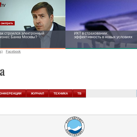
ак строился электронный
ИКТ в страховании:
изнес Банка Москвы?
эффективность в новых условиях
s)
Facebook
ейтинг CNewsInfrastructure 2015:
Информационная безопасность
риглашаем участвовать
бизнеса и госструктур: развитие в
новых условиях
ОНФЕРЕНЦИИ
ЖУРНАЛ
ТЕХНИКА
ТВ