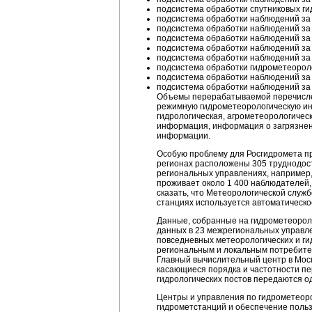
подсистема обработки спутниковых г
подсистема обработки наблюдений за
подсистема обработки наблюдений за
подсистема обработки наблюдений за 
подсистема обработки наблюдений за 
подсистема обработки наблюдений за 
подсистема обработки гидрометеороло
подсистема обработки наблюдений за
подсистема обработки наблюдений за 
Объемы перерабатываемой перечислен
режимную гидрометеорологическую ин
гидрологическая, агрометеорологичес
информация, информация о загрязнен
информации.
Особую проблему для Росгидромета пр
регионах расположены 305 труднодост
региональных управлениях, например, 
проживает около 1 400 наблюдателей,
сказать, что Метеорологической служ
станциях используется автоматическо
Данные, собранные на гидрометеороло
данных в 23 межрегиональных управл
повседневных метеорологических и ги
региональным и локальным потребител
Главный вычислительный центр в Мос
касающиеся порядка и частотности пе
гидрологических постов передаются од
Центры и управления по гидрометеор
гидрометстанций и обеспечение польз