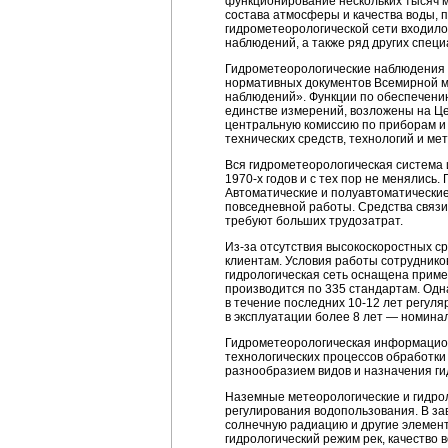
функционирование нескольких тысяч м
состава атмосферы и качества воды, п
гидрометеорологической сети входило:
наблюдений, а также ряд других спец
Гидрометеорологические наблюдения в
нормативных документов Всемирной м
наблюдений». Функции по обеспечени
единстве измерений, возложены на Ц
центральную комиссию по приборам и
технических средств, технологий и ме
Вся гидрометеорологическая система
1970-х годов и с тех пор не менялись
Автоматические и полуавтоматические
повседневной работы. Средства связи
требуют больших трудозатрат.
Из-за отсутствия высокоскоростных с
клиентам. Условия работы сотруднико
гидрологическая сеть оснащена приме
производится по 335 стандартам. Одн
в течение последних
10-12 лет
регуляр
в эксплуатации более 8 лет — номина
Гидрометеорологическая информацион
технологических процессов обработки
разнообразием видов и назначения ги
Наземные метеорологические и гидрол
регулирования водопользования. В зав
солнечную радиацию и другие элементы
гидрологический режим рек, качество в