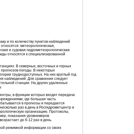
у и по количеству пунктов наблюдений
относятся: метеорологическая,
еская и судовая гидрометеорологическая
виды относятся к специализированной
анциях. В северных, восточных и горных
прогнозов погоды. В некоторых
егории труднодоступных. На них круглый год
ия наблюдений. Для сравнения следует
ательной станции. На других удаленных
.
ентры, в функции которых входит передача
реждениями, где большая часть
абатывается в прогнозы и передается
есколько раз в день в Росгидрометцентр и
орологическую организацию. Протоколы,
мер, показания уровнемеров
 возрастает до
6-12 раз
в день.
ной режимной информации со своих