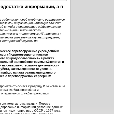
едостатке информации, а в
ь работы которой ежедневно оценивается
тавляемой информации напрямую зависит
той службы и организации эффективного
дернизации и технического
еализуемых и планируемых
ИТ-проектах
в
чальника управления научных программ,
в Федеральной службы по
ническое перевооружение учреждений и
аммы «Гидрометеорологическое
ого природопользования» в рамках
ральной целевой программы «Экология и
й на совершенствование деятельности
уйста, как вы оцениваете уровень
аций до начала реализации данного
бнее о перевооружении серверных
дромета относится к разряду
ИТ-систем
еще
истема глобального сбора и
 оперативной службы прогноза, и
я системы автоматизации. Первые
кодирование информации, усвоение данных
иноптику» появились в СССР в 1967 году.