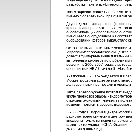
Тогда еще не существовало даже тер
разработке пакета графического пред
Таким образом, уровень информатизаци
именно с оперативной, практически
re
Другое дело — аппаратное (технологи
при наличии проработанных технолог
обеспечивающих оперативное обслужи
имеющееся оборудование на соответс
оборудовании, которое выработало сво
Основные вычислительные мощности д
Мировом метеорологическом центре в 
довести суммарные вычислительные мо
выполнения расчетов по глобальным 
решения в 2006-2007 годах. в метеоц
оперативной ЭВМ Cray) до 6 TFlps (бол
Аналогичный «шаг» ожидается и в рег
Москве, модернизация региональных це
долгосрочными прогнозами и оценкой 
Такое перевооружение позволит внедр
числе прогнозов опасных гидрометеор
отраслей экономики, увеличить полез
позволит повысить уровень гидромете
В 2005 году в Гидрометцентре России
радиометеорологическим центром вела
внедрены только на новой суперкомп
развитых государств (США, Франция, 
усвоения данных и др.