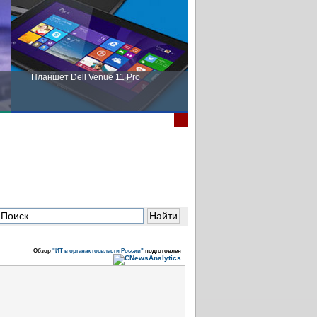
Планшет Dell Venue 11 Pro
Пора выбирать Fujitsu!
Обзор
"ИТ в органах госвласти России"
подготовлен