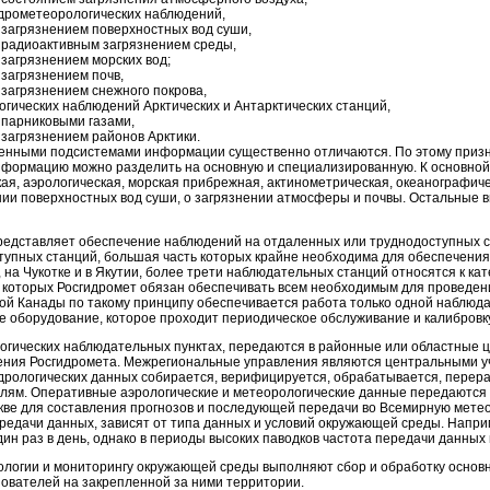
идрометеорологических наблюдений,
 загрязнением поверхностных вод суши,
 радиоактивным загрязнением среды,
загрязнением морских вод;
загрязнением почв,
загрязнением снежного покрова,
гических наблюдений Арктических и Антарктических станций,
 парниковыми газами,
загрязнением районов Арктики.
ными подсистемами информации существенно отличаются. По этому признак
формацию можно разделить на основную и специализированную. К основной 
кая, аэрологическая, морская прибрежная, актинометрическая, океанографич
ии поверхностных вод суши, о загрязнении атмосферы и почвы. Остальные 
едставляет обеспечение наблюдений на отдаленных или труднодоступных ст
упных станций, большая часть которых крайне необходима для обеспечения 
на Чукотке и в Якутии, более трети наблюдательных станций относятся к кат
 которых Росгидромет обязан обеспечивать всем необходимым для проведен
бой Канады по такому принципу обеспечивается работа только одной наблюд
е оборудование, которое проходит периодическое обслуживание и калибровку
гических наблюдательных пунктах, передаются в районные или областные ц
ения Росгидромета. Межрегиональные управления являются центральными уч
дрологических данных собирается, верифицируется, обрабатывается, перер
ям. Оперативные аэрологические и метеорологические данные передаются н
кве для составления прогнозов и последующей передачи во Всемирную мете
редачи данных, зависят от типа данных и условий окружающей среды. Напри
ин раз в день, однако в периоды высоких паводков частота передачи данных
ологии и мониторингу окружающей среды выполняют сбор и обработку основ
ователей на закрепленной за ними территории.