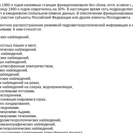
а 1980-х годов наземные станции функционировали без сбоев, хотя, в связи 
концу 1990-х годов сократилось на 30%. В настоящее время сеть подразделяе
уют в ежедневном глобальном обмене данных. В обеспечении функционирова
 участие субъекты Российской Федерации или другие клиенты Росгидромета.
аментное распространение режимной гидрометеорологической информации и
емами. К ним относятся:
ских наблюдений,
сотных башен и мачт,
гических наблюдений,
х наблюдений,
ских наблюдений,
ых наблюдений,
 атмосферным электричеством,
ких наблюдений,
наблюдений,
еских наблюдений,
х наблюдений на реках,
х наблюдений на озерах, водохранилищах,
 селевыми потоками,
 испарением,
снежным покровом в горах,
ого зондирования,
 ледниками,
 морскими льдами,
 морскими течениями,
дрометеорологических наблюдений,
 океанографических наблюдений,
метеорологических наблюдений,
 состоянием загрязнения атмосферного воздуха,