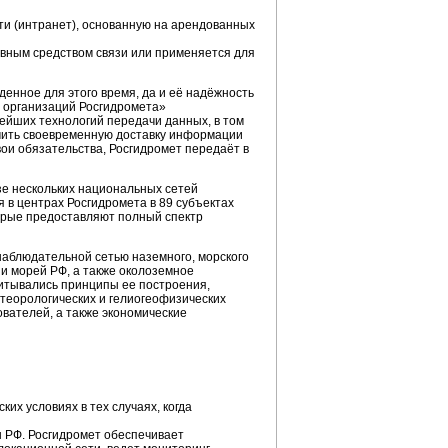
ти (интранет), основанную на арендованных
рвным средством связи или применяется для
нное для этого время, да и её надёжность
и организаций Росгидромета»
ейших технологий передачи данных, в том
ечить своевременную доставку информации
ои обязательства, Росгидромет передаёт в
зе нескольких национальных сетей
в центрах Росгидромета в 89 субъектах
орые предоставляют полный спектр
аблюдательной сетью наземного, морского
и морей РФ, а также околоземное
читывались принципы ее построения,
теорологических и гелиогеофизических
вателей, а также экономические
х условиях в тех случаях, когда
 РФ. Росгидромет обеспечивает