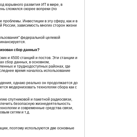
д взрывного развития ИТ в мире, в
нь сложился скорее вопреки (по
проблемы. Инвестиции в эту сферу, как и в
й России, зависимость многих сторон жизни
ользования" федеральной целевой
финансируется.
низован сбор данных?
их и 4500 станций и постов. Эти станции и
ах сбор данных, в основном,
ленных и труднодоступных районах, где
оследнее время началось использование
дения, однако реально он продолжается до
ется модернизовать технологии сбора как с
гию спутниковой и пакетной радиосвязи,
еспечить безопасную жизнедеятельность
хнологии и современные средства связи,
вым сетям и т.д.
ии, поэтому используются две основные