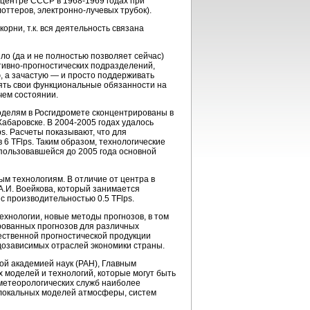
центре СССР в 1968-1969 годах при
ттеров, электронно-лучевых трубок).
орни, т.к. вся деятельность связана
о (да и не полностью позволяет сейчас)
ивно-прогностических
подразделений,
 а зачастую — и просто поддерживать
ять свои функциональные обязанности на
чем состоянии.
делям в Росгидромете сконцентрированы в
абаровске. В 2004-2005 годах удалось
s. Расчеты показывают, что для
6 TFlps. Таким образом, технологические
спользовавшейся до 2005 года основной
м технологиям. В отличие от центра в
А.И. Воейкова, который занимается
 производительностью 0.5 TFlps.
хнологии, новые методы прогнозов, в том
ированных прогнозов для различных
ественной прогностической продукции
дозависимых отраслей экономики страны.
ой академией наук (РАН), Главным
 моделей и технологий, которые могут быть
метеорологических служб наиболее
и локальных моделей атмосферы, систем