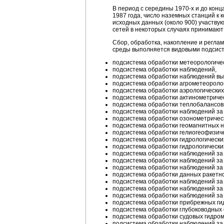
В период с середины
1970-х
и до конц
1987 года, число наземных станций к 
исходных данных (около 900) участв
сетей в некоторых случаях принимают
Сбор, обработка, накопление и регл
среды выполняется видовыми подсист
подсистема обработки метеорологиче
подсистема обработки наблюдений,
подсистема обработки наблюдений вы
подсистема обработки агрометеороло
подсистема обработки аэрологически
подсистема обработки актинометриче
подсистема обработки теплобалансов
подсистема обработки наблюдений за
подсистема обработки озонометричес
подсистема обработки геомагнитных 
подсистема обработки гелиогеофизич
подсистема обработки гидрологически
подсистема обработки гидрологически
подсистема обработки наблюдений за
подсистема обработки наблюдений за
подсистема обработки наблюдений за 
подсистема обработки данных ракетн
подсистема обработки наблюдений за
подсистема обработки наблюдений за
подсистема обработки наблюдений за
подсистема обработки прибрежных ги
подсистема обработки глубоководных
подсистема обработки судовых гидро
подсистема обработки наблюдений за