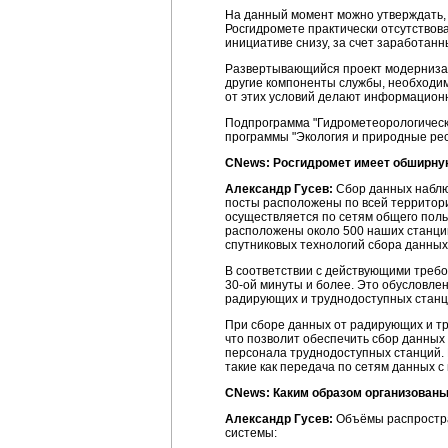
На данный момент можно утверждать, 
Росгидромете практически отсутствов
инициативе снизу, за счет заработанн
Развертывающийся проект модернизаци
другие компоненты службы, необходи
от этих условий делают информацион
Подпрограмма "Гидрометеорологическ
программы "Экология и природные рес
CNews: Росгидромет имеет обширну
Александр Гусев:
Сбор данных наблюд
посты расположены по всей территори
осуществляется по сетям общего поль
расположены около 500 наших станций
спутниковых технологий сбора данных
В соответствии с действующими треб
30-ой минуты
и более. Это обусловлен
радирующих и труднодоступных станци
При сборе данных от радирующих и тр
что позволит обеспечить сбор данных
персонала труднодоступных станций. 
такие как передача по сетям данных с
CNews: Каким образом организованы
Александр Гусев:
Объёмы распростра
системы: