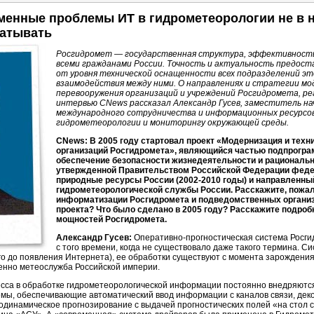
менные проблемы ИТ в гидрометеорологии не в н
батывать
Росгидромет — государственная структура, эффективност
всеми гражданами России. Точность и актуальность предос
от уровня технической оснащенности всех подразделений э
взаимодействия между ними. О направлениях и стратегии мо
перевооружения организаций и учреждений Росгидромета, р
интервью CNews рассказал Александр Гусев, заместитель на
международного сотрудничества и информационных ресурсо
гидрометеорологии и мониторингу окружающей среды.
CNews: В 2005 году стартовал проект «Модернизация и тех
организаций Росгидромета», являющийся частью подпрогр
обеспечение безопасности жизнедеятельности и рациональн
утвержденной Правительством Российской Федерации феде
природные ресурсы России (2002-2010 годы) и направленны
гидрометеорологической службы России. Расскажите, пожал
информатизации Росгидромета и подведомственных организ
проекта? Что было сделано в 2005 году? Расскажите подро
мощностей Росгидромета.
Александр Гусев:
Оперативно-прогностическая
система Росги
с того времени, когда не существовало даже такого термина. С
 до появления Интернета), ее обработки существуют с момента зарождения
енно метеослужба Российской империи.
ресса в обработке гидрометеорологической информации постоянно внедряютс
мы, обеспечивающие автоматический ввод информации с каналов связи, де
одинамическое прогнозирование с выдачей прогностических полей «на стол с