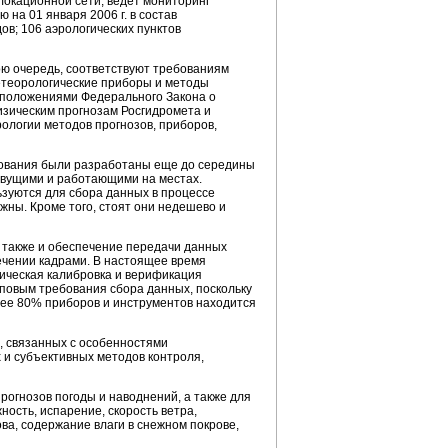
локационной сети, ведет мониторинг
 на 01 января 2006 г. в состав
ов; 106 аэрологических пунктов
ою очередь, соответствуют требованиям
етеорологические приборы и методы
 положениями Федерального Закона о
изическим прогнозам Росгидромета и
логии методов прогнозов, приборов,
рования были разработаны еще до середины
живущими и работающими на местах.
ьзуются для сбора данных в процессе
жны. Кроме того, стоят они недешево и
я также и обеспечение передачи данных
ечении кадрами. В настоящее время
ическая калибровка и верификация
иповым требования сбора данных, поскольку
ее 80% приборов и инструментов находится
, связанных с особенностями
 и субъективных методов контроля,
рогнозов погоды и наводнений, а также для
ность, испарение, скорость ветра,
ва, содержание влаги в снежном покрове,