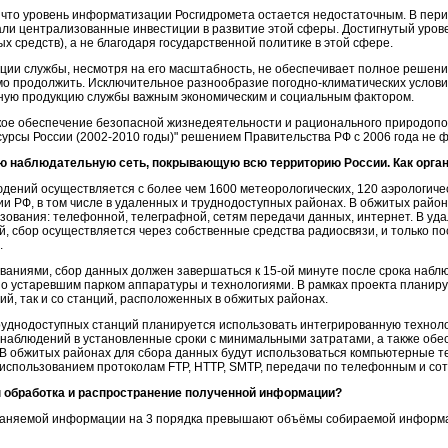
что уровень информатизации Росгидромета остается недостаточным. В перио
али централизованные инвестиции в развитие этой сферы. Достигнутый урове
ых средств), а не благодаря государственной политике в этой сфере.
и службы, несмотря на его масштабность, не обеспечивает полное решение 
мо продолжить. Исключительное разнообразие
погодно-климатических
услови
ную продукцию службы важным экономическим и социальным фактором.
ое обеспечение безопасной жизнедеятельности и рационального природоп
урсы России (2002-2010 годы)" решением Правительства РФ с 2006 года не 
ю наблюдательную сеть, покрывающую всю территорию России. Как орга
ений осуществляется с более чем 1600 метеорологических, 120 аэрологическ
и РФ, в том числе в удаленных и труднодоступных районах. В обжитых район
зования: телефонной, телеграфной, сетям передачи данных, интернет. В уда
, сбор осуществляется через собственные средства радиосвязи, и только п
.
ованиями, сбор данных должен завершаться к
15-ой минуте
после срока наблю
о устаревшим парком аппаратуры и технологиями. В рамках проекта планиру
й, так и со станций, расположенных в обжитых районах.
уднодоступных станций планируется использовать интегрированную техноло
 наблюдений в установленные сроки с минимальными затратами, а также об
В обжитых районах для сбора данных будут использоваться компьютерные те
 использованием протоколам FTP, HTTP, SMTP, передачи по телефонным и сото
 обработка и распространение полученной информации?
няемой информации на 3 порядка превышают объёмы собираемой информац