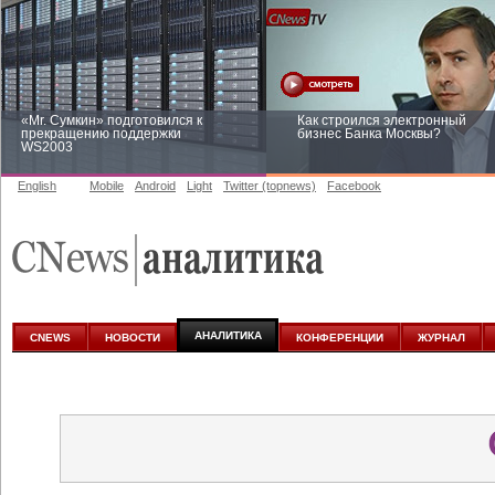
«Mr. Сумкин» подготовился к
Как строился электронный
прекращению поддержки
бизнес Банка Москвы?
WS2003
English
Mobile
Android
Light
Twitter (topnews)
Facebook
Заоблачная оптимизация: как
Рейтинг CNewsInfrastructure 20
Faberlic изменил подход к
приглашаем участвовать
аналитике
АНАЛИТИКА
CNEWS
НОВОСТИ
КОНФЕРЕНЦИИ
ЖУРНАЛ