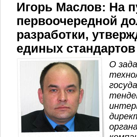
Игорь Маслов: На 
первоочередной до
разработки, утверж
единых стандартов
О зад
техно
госуд
тенде
интер
дирек
орган
компа