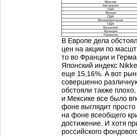
Мексика
Австралия
США
Япония
США
Великобритания
США
Бразилия
Франция
Германия
В Европе дела обстоя
цен на акции по масш
то во Франции и Герма
Японский индекс Nikke
еще 15,16%. А вот ры
совершенно различную
обстояли также плохо,
и Мексике все было вп
фоне выглядит просто 
на фоне всеобщего кр
достижение. И хотя п
российского фондовог