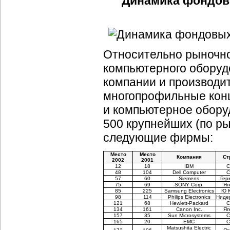
Динамика фондовы
Относительно рыночно
компьютерного оборуд
компании и производит
многопрофильные конц
и компьютерное оборуд
500 крупнейших (по р
следующие фирмы:
Место
Место
Компания
Ст
2002
2001
12
18
IBM
48
104
Dell Computer
57
60
Siemens
Гер
75
69
SONY Corp.
Яп
85
225
Samsung Electronics
Ю 
98
114
Philips Electronics
Ниде
121
68
Hewlett-Packard
134
161
Canon Inc.
Яп
157
35
Sun Microsystems
165
20
EMC
Matsushita Electric