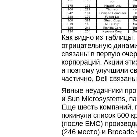
172
106
Яп
Ind.
175
175
Hitachi, Ltd.
Яп
206
227
Thomson
Ка
242
181
Compaq Computer
288
177
Fujitsu Ltd.
Яп
300
391
Sharp Corp.
Яп
319
168
NEC Corp.
Яп
326
243
Toshiba Corp.
Яп
334
254
Kyocera Corp.
Яп
Как видно из таблицы,
отрицательную динамику
связаны в первую оче
корпораций. Акции эти
и поэтому улучшили св
частично, Dell связан
Явные неудачники про
и Sun Microsystems, п
Еще шесть компаний, 
покинули список 500 к
(после EMC) производ
(246 место) и Brocade