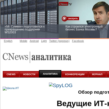
«Mr. Сумкин» подготовился к
Как строился электронный
прекращению поддержки
бизнес Банка Москвы?
WS2003
English
Mobile
Android
Light
Twitter (topnews)
Facebook
Заоблачная оптимизация: как
Рейтинг CNewsInfrastructure 20
Faberlic изменил подход к
приглашаем участвовать
аналитике
АНАЛИТИКА
CNEWS
НОВОСТИ
КОНФЕРЕНЦИИ
ЖУРНАЛ
Обзор подго
Ведущие ИТ-