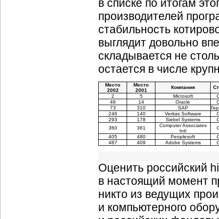
в списке по итогам это
производителей прогр
стабильность котирово
выглядит довольно впе
складывается не столь
остается в числе круп
Место
Место
Компания
Ст
2002
2001
2
5
Microsoft
46
14
Oracle
73
310
SAP
Ге
246
140
Veritas Software
293
178
Siebel Systems
Computer Associates
360
361
Intl
405
480
Peoplesoft
487
409
Adobe Systems
Оценить российский hi
в настоящий момент пр
никто из ведущих про
и компьютерного обор