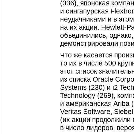
(336), японская компа
и сингапурская Flextro
неудачниками и в этом
на их акции. Hewlett-
объединились, однако,
демонстрировали пози
Что же касается прои
то их в числе 500 кру
этот список значитель
из списка Oracle Corp
Systems (230) и i2 Tec
Technology (269), комп
и американская Ariba (
Veritas Software, Siebe
(их акции продолжили г
в число лидеров, вероя