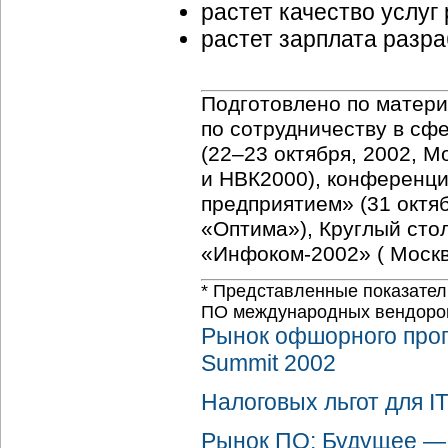
растет качество услуг
растет зарплата разра
Подготовлено по матер
по сотрудничеству в с
(
22–23
октября, 2002, М
и НВК2000), конференц
предприятием» (31 октяб
«Оптима»), Круглый сто
«Инфоком-2002» ( Москв
* Представленные показател
ПО международных вендоров (т
Рынок офшорного прог
Summit 2002
Налоговых льгот для I
Рынок ПО: Будущее — 