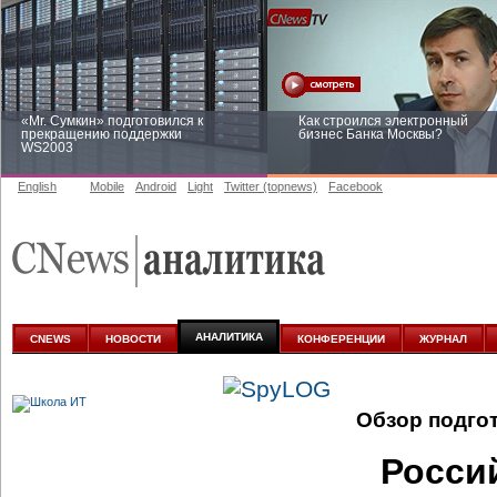
«Mr. Сумкин» подготовился к
Как строился электронный
прекращению поддержки
бизнес Банка Москвы?
WS2003
English
Mobile
Android
Light
Twitter (topnews)
Facebook
Заоблачная оптимизация: как
Рейтинг CNewsInfrastructure 20
Faberlic изменил подход к
приглашаем участвовать
аналитике
АНАЛИТИКА
CNEWS
НОВОСТИ
КОНФЕРЕНЦИИ
ЖУРНАЛ
Обзор подго
Росси