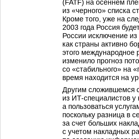
(FATF) на осеннем пле
из «черного» списка с
Кроме того, уже на сл
2003 года Россия буде
России исключение из 
как страны активно б
этого международное р
изменило прогноз пото
со «стабильного» на «
время находится на ур
Другим сложившемся с
из ИТ-специалистов у
а пользоваться услуг
поскольку разница в с
за счет больших накла
с учетом накладных р