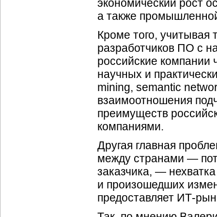
экономический рост о
а также промышленной
Кроме того, учитывая
разработчиков ПО с н
российские компании ч
научных и практических
mining, semantic netwo
взаимоотношения подч
преимуществ российс
компаниями.
Другая главная пробле
между странами — по
заказчика, — нехватк
и произошедших измен
предоставляет ИТ-рын
Так, по мнению Валер