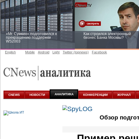
«Mr. Сумкин» подготовился к
Как строился электронный
прекращению поддержки
бизнес Банка Москвы?
WS2003
English
Mobile
Android
Light
Twitter (topnews)
Facebook
Заоблачная оптимизация: как
Рейтинг CNewsInfrastructure 20
Faberlic изменил подход к
приглашаем участвовать
аналитике
АНАЛИТИКА
CNEWS
НОВОСТИ
КОНФЕРЕНЦИИ
ЖУРНАЛ
Обзор подго
Пример реш