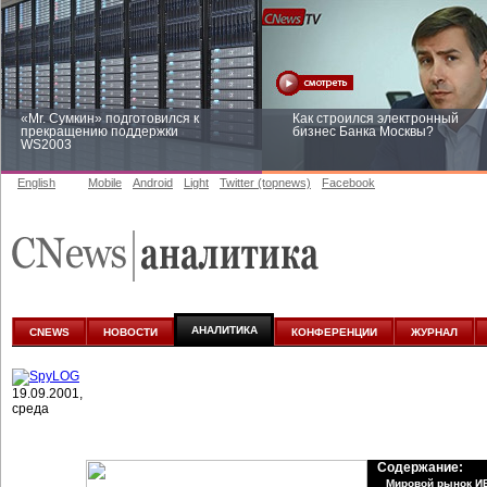
«Mr. Сумкин» подготовился к
Как строился электронный
прекращению поддержки
бизнес Банка Москвы?
WS2003
English
Mobile
Android
Light
Twitter (topnews)
Facebook
Заоблачная оптимизация: как
Рейтинг CNewsInfrastructure 20
Faberlic изменил подход к
приглашаем участвовать
аналитике
АНАЛИТИКА
CNEWS
НОВОСТИ
КОНФЕРЕНЦИИ
ЖУРНАЛ
19.09.2001,
среда
Содержание:
Мировой рынок И