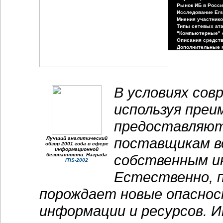
Рынок ИБ в Росс
Исследование Ers
Мнения участник
Типы сетевых ат
"Компьютерные" 
Описания средст
Дополнительные 
В условиях сов
используя преи
предоставляют 
поставщикам в
Лучший аналитический
обзор 2001 года в сфере
информационной
безопасности. Награда
собственным и
ITIS-2002
Естественно, 
порождает новые опаснос
информации и ресурсов. 