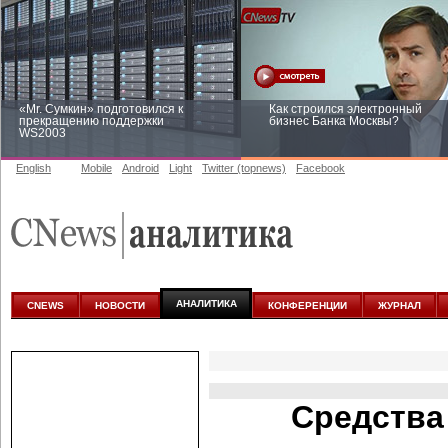
«Mr. Сумкин» подготовился к
Как строился электронный
прекращению поддержки
бизнес Банка Москвы?
WS2003
English
Mobile
Android
Light
Twitter (topnews)
Facebook
Заоблачная оптимизация: как
Рейтинг CNewsInfrastructure 20
Faberlic изменил подход к
приглашаем участвовать
аналитике
АНАЛИТИКА
CNEWS
НОВОСТИ
КОНФЕРЕНЦИИ
ЖУРНАЛ
Средства