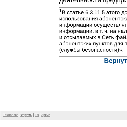
деятельности предпри
1
В статье 6.3.11.5 этого 
использования абонентск
информации осуществлять
информации, в т. ч. на н
и отсылаемых в Сеть фай
абонентских пунктов для
(службы безопасности)».
Вернут
|
|
|
Техноблог
Форумы
ТВ
Архив