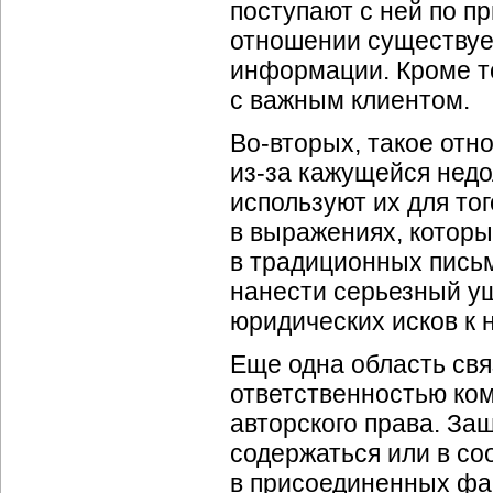
поступают с ней по п
отношении существуе
информации. Кроме то
с важным клиентом.
Во-вторых, такое отно
из-за кажущейся нед
используют их для то
в выражениях, которы
в традиционных письм
нанести серьезный у
юридических исков к 
Еще одна область св
ответственностью ком
авторского права. З
содержаться или в со
в присоединенных фа