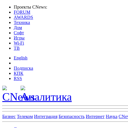
Проекты CNews:
FORUM
AWARDS
Техника
Дом
Софт
Игры
Wi-Fi
ТВ
English
Подписка
КПК
RSS
Бизнес
Телеком
Интеграция
Безопасность
Интернет
Наука
CNe