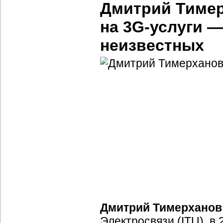
Дмитрий Тимер
на 3
G-услуги
— 
неизвестных
Дмитрий Тимерханов
Электросвязи (ITU), в