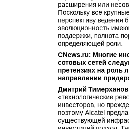
расширения или несо
Поскольку все крупны
перспективу ведения б
эволюционность имеющ
поддержки, полнота по
определяющей роли.
CNews.ru: Многие и
сотовых сетей следу
претензиях на роль л
направлении придер
Дмитрий Тимерханов
«технологические рев
инвесторов, но прежд
поэтому Alcatel предла
существующей инфрас
инвестиций подход. Та