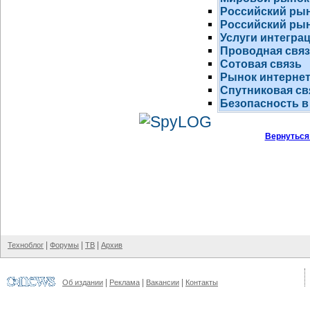
Российский ры
Российский рын
Услуги интегра
Проводная свя
Сотовая связь
Рынок
интернет
Спутниковая св
Безопасность в
Вернуться
|
|
|
Техноблог
Форумы
ТВ
Архив
|
|
|
Об издании
Реклама
Вакансии
Контакты