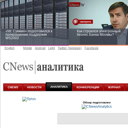
«Mr. Сумкин» подготовился к
Как строился электронный
прекращению поддержки
бизнес Банка Москвы?
WS2003
English
Mobile
Android
Light
Twitter (topnews)
Facebook
Заоблачная оптимизация: как
Рейтинг CNewsInfrastructure 20
Faberlic изменил подход к
приглашаем участвовать
аналитике
АНАЛИТИКА
CNEWS
НОВОСТИ
КОНФЕРЕНЦИИ
ЖУРНАЛ
Обзор подготовлен