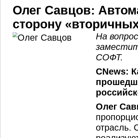
Олег Савцов: Автом
сторону «вторичны
На вопро
заместит
СОФТ.
CNews: К
прошедши
российск
Олег Сав
пропорцио
отрасль. 
реализую