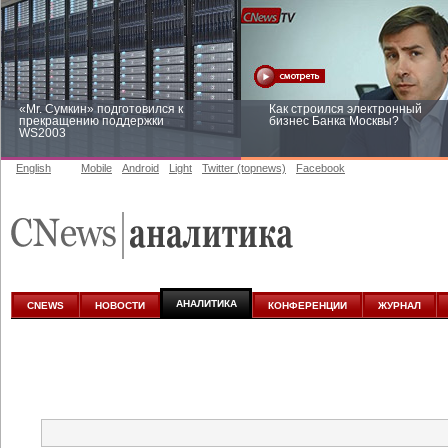
«Mr. Сумкин» подготовился к
Как строился электронный
прекращению поддержки
бизнес Банка Москвы?
WS2003
English
Mobile
Android
Light
Twitter (topnews)
Facebook
Заоблачная оптимизация: как
Рейтинг CNewsInfrastructure 20
Faberlic изменил подход к
приглашаем участвовать
аналитике
АНАЛИТИКА
CNEWS
НОВОСТИ
КОНФЕРЕНЦИИ
ЖУРНАЛ