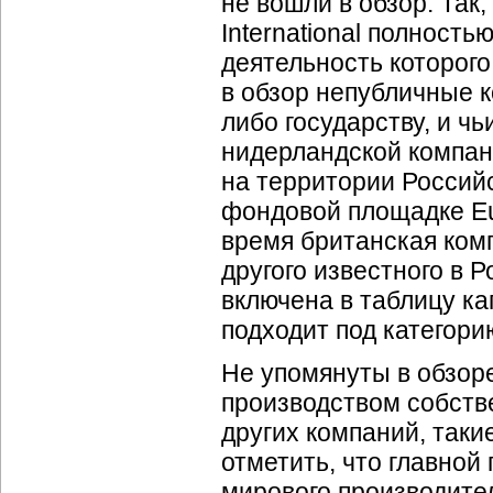
не вошли в обзор. Та
International полность
деятельность которого
в обзор непубличные 
либо государству, и чь
нидерландской компан
на территории Россий
фондовой площадке Eu
время британская комп
другого известного в 
включена в таблицу ка
подходит под категорию
Не упомянуты в обзор
производством собств
других компаний, таки
отметить, что главной
мирового производител