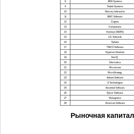
8
BEA Systems
9
Siebel Systems
10
Mercury Interactive
11
BMC Software
12
Cognos
13
Compuware
14
Invensys (BAAN)
15
J.D. Edwards
16
Sybase
17
TIBCO Software
18
Hyperion Solutions
19
Net IQ
20
Informatica
21
Micromuse
22
MicroStrategy
23
Advent Software
24
i2 Technologies
25
Ascential Software
26
Epicor Software
27
Manugistics
28
American Software
Рыночная капита