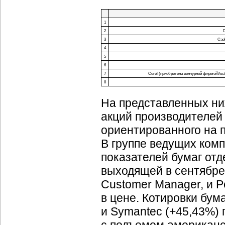
1
2
D
3
Cad
4
5
6
7
Corel (приобретена венчурной фирмойVector
8
На представленных ни
акций производителей
ориентированного на 
В группе ведущих ком
показателей бумаг отде
выходящей в сентябре
Customer Manager, и P
в цене. Котировки бум
и Symantec (+45,43%)