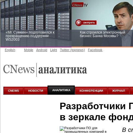
«Mr. Сумкин» подготовился к
Как строился электронный
прекращению поддержки
бизнес Банка Москвы?
WS2003
English
Mobile
Android
Light
Twitter (topnews)
Facebook
Заоблачная оптимизация: как
Рейтинг CNewsInfrastructure 20
Faberlic изменил подход к
приглашаем участвовать
аналитике
АНАЛИТИКА
CNEWS
НОВОСТИ
КОНФЕРЕНЦИИ
ЖУРНАЛ
Разработчики
в зеркале фон
В с