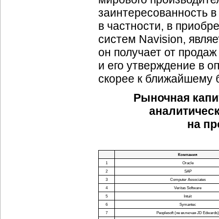
заинтересованность 
в частности, в приобр
систем Navision, явля
он получает от прода
и его утверждение в 
скорее к ближайшему 
Рыночная капи
аналитическ
на п
Компания
1
Oracle
2
SAP
3
Computer Associates
4
Veritas Software
5
Intuit
6
Symantec
7
Peoplesoft (не включая JD Edwards)